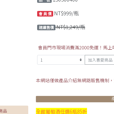
NT$999/瓶
會 員 價
NT$1,249/瓶
建議售價
會員門市現場消費滿2000免運！馬
加入喜愛商品
本網站僅做產品介紹無網路販售機制，
商品
全館葡萄酒任選6瓶85折