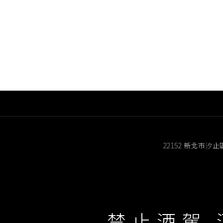
22152 新北市汐止
禁止酒駕 