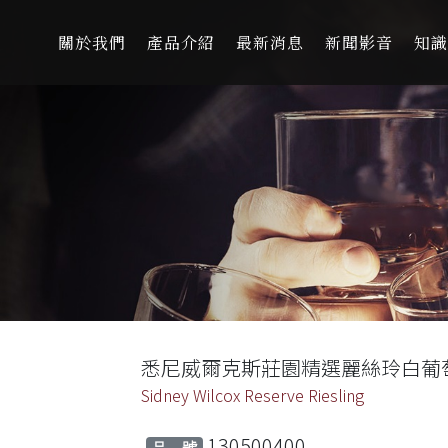
關於我們
產品介紹
最新消息
新聞影音
知識
悉尼威爾克斯莊園精選麗絲玲白葡萄酒
Sidney Wilcox Reserve Riesling
130500400
品 號