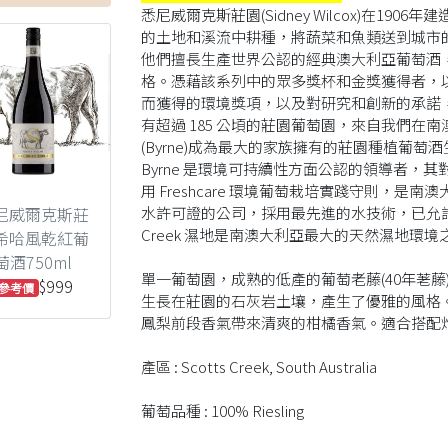
悉尼威爾克斯莊園(Sidney Wilcox)在1
的土地和溪流中耕種，將蔬菜和魚類送到城市
他們擅長生產世界公認的經典澳大利亞葡萄酒
格。憑藉該系列中的眾多獎杯和金獎獲得者，
而獲得的環境獎項，以及對研究和創新的承諾，
有超過 185 公頃的莊園葡萄園，來自我們
(Byrne)成為最大的家族擁有的莊園種植葡萄
Byrne 是環境可持續性方面公認的領導者，其對位
用 Freshcare 環境葡萄栽培實踐守則，
尼威爾克斯莊
水許可證的公司，採用最先進的水技術，已允許 2
Creek 濕地是南澳大利亞最大的天然濕地
希哈風乾紅葡
萄酒750ml
單一葡萄園，成熟的低產的葡萄老藤(40年荖藤
$999
參考價
生長在莊園的石灰岩土壤，產生了優雅的風格
鳳梨前段香氣帶來清爽的柑橘香氣。適合搭配
產區 : Scotts Creek, South Australia
葡萄品種 : 100% Riesling