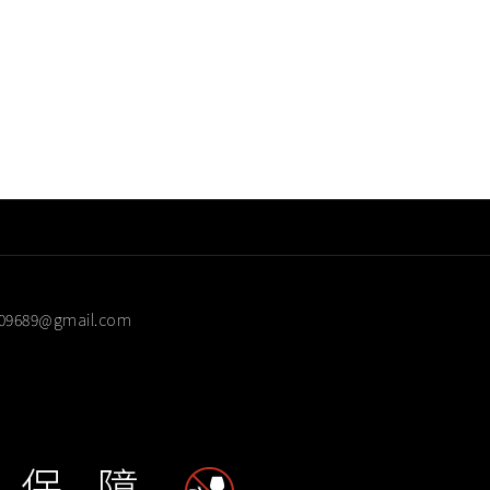
609689@gmail.com
 保 障