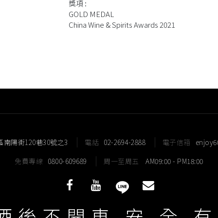
獎項 :
GOLD MEDAL
China Wine & Spirits Awards 2021
區南陽街120巷30號之3
電話
02-2694-2888
電子信箱
enjoy
免費專線
0800-609689
周一至周五
AM09:00 - PM18:00
酒後不開車 安 全 有
酒條通洋酒 JIO Group Corp. © All Rights Reserved.