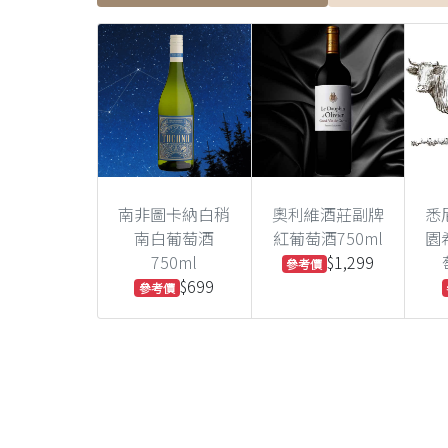
南非圖卡納白稍
奧利維酒莊副牌
悉
南白葡萄酒
紅葡萄酒750ml
園
750ml
$1,299
參考價
$699
參考價