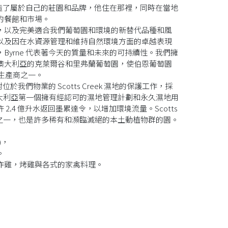
906年建造了屬於自己的莊園和品牌，他住在那裡，同時在當地
的餐館和市場。
，以及完美適合我們葡萄園和環境的新替代品種和風
以及因在水資源管理和維持自然環境方面的卓越表現
Byrne 代表著今天的質量和未來的可持續性。我們擁
在南澳大利亞的克萊爾谷和里弗蘭葡萄園，使伯恩葡萄園
酒生產商之一。
於我們物業的 Scotts Creek 濕地的保護工作，採
是南澳大利亞第一個擁有經認可的濕地管理計劃和永久濕地用
.4 億升水返回墨累達令，以增加環境流量。Scotts
環境之一，也是許多稀有和瀕臨滅絕的本土動植物群的園。
)，
。
炸雞，烤雞與各式的家禽料理。