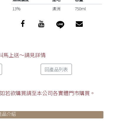
13%
澳洲
750ml
上叫馬上送～請見詳情
回產品列表
如若欲購買請至本公司各實體門市購買。
產品介紹