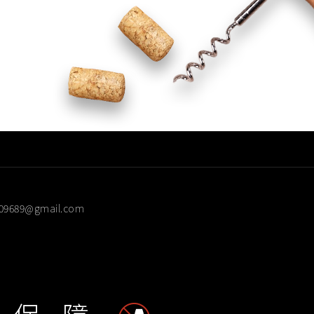
28-7999
609689@gmail.com