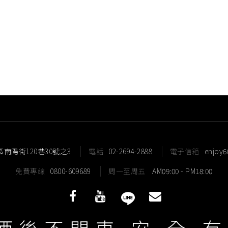
2999
: (02)8985-
桃園中壢店: (03)427-
新竹林森店: (03)5
5677
: (02)2283-
: (02)8259-
: (02)8275-
: (02)2911-
區南陽街120巷30號之3
電話
02-2694-2888
電子信箱
enjoy
: (02)2202-
免費專線
0800-609689
周一至周五
AM09:00 - PM18:00
: (02)2266-
酒條通洋酒 JIO Group Corp. © All Rights Reserved.