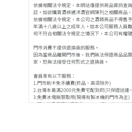
依據相關法令規定，本網站僅提供商品資訊查
認。如欲購買酒條通洋酒官網陳列之相關商品
依據相關法令規定，本公司之酒類商品不得售
年滿十八歲以上之成年人。如本公司服務人員
何不符合相關法令規定之情況下，本公司有權
門市消費不提供退換貨的服務。
因為當商品離開門市後，我們無法保證商品品質
家，恕無法接受任何形式之退換貨。
會員享有以下服務：
1.門市刷卡免手續費(菸品、高梁除外)
2.台灣本島滿2000元免費宅配到府(只保證送達
3.免費冰塊無限取用(現場有製冰機的門市為主)
4.門市消費累積消費點數100元一點，終身有
謝謝您對酒條通洋酒的產品有興趣，若欲進一