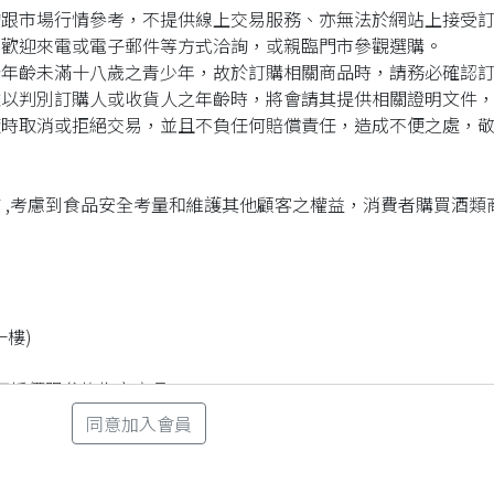
詢跟市場行情參考，不提供線上交易服務、亦無法於網站上接受
，歡迎來電或電子郵件等方式洽詢，或親臨門市參觀選購。
予年齡未滿十八歲之青少年，故於訂購相關商品時，請務必確認
難以判別訂購人或收貨人之年齡時，將會請其提供相關證明文件
隨時取消或拒絕交易，並且不負任何賠償責任，造成不便之處，
 ,考慮到食品安全考量和維護其他顧客之權益，消費者購買酒類
一樓)
效可折價跟兌換指定商品
同意加入會員
步了解相關商品，可參考以下方式：