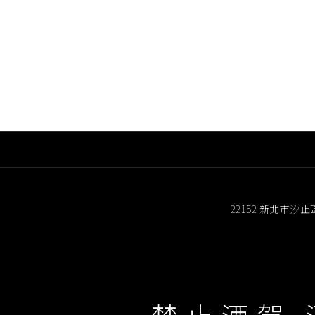
7755
台北內二店: (02)2796-5552
新北三重店
5777
台北延吉店: (02)2579-1638
蘆洲民族店
0505
台北大直店: (02)8509-5522
板橋莒光店
5767
台北天母店: (02)2872-1788
板橋南雅店
2222
北投店: (02)2891-3377
新店中正店
22152 新北市汐止
1959
台北忠孝店: (02)2731-9005
新莊民安店
9888
林森長春店: (02)2563-0005
土城金城店
3456