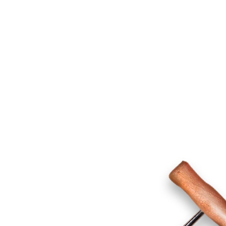
68-7111
: (03)543-
68-8788