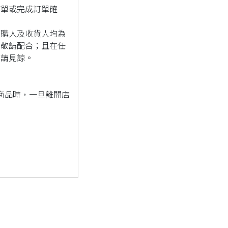
訂單或完成訂單確
訂購人及收貨人均為
，敬請配合；且在任
敬請見諒。
商品時，一旦離開店