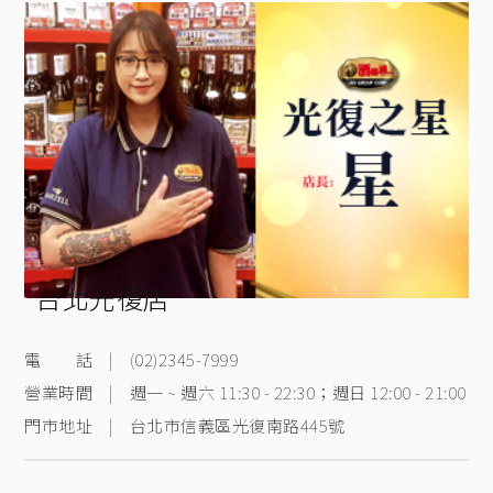
台北光復店
電 話
|
(02)2345-7999
營業時間
|
週一 ~ 週六 11:30 - 22:30；週日 12:00 - 21:00
門市地址
|
台北市信義區光復南路445號