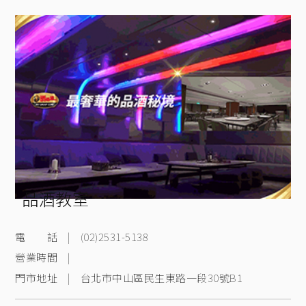
品酒教室
電 話
|
(02)2531-5138
營業時間
|
門市地址
|
台北市中山區民生東路一段30號B1