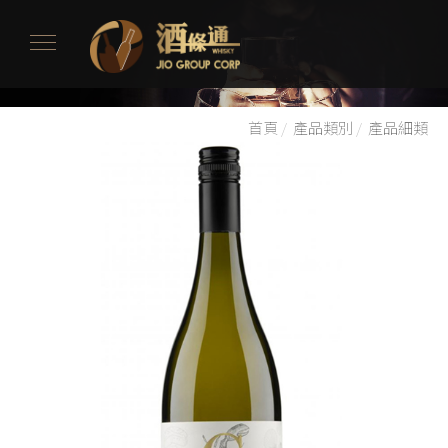
首頁
/
產品類別
/
產品細類