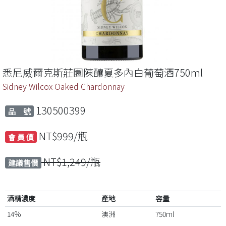
悉尼威爾克斯莊園陳釀夏多內白葡萄酒750ml
Sidney Wilcox Oaked Chardonnay
130500399
品 號
NT$999/瓶
會 員 價
NT$1,249/瓶
建議售價
酒精濃度
產地
容量
14%
澳洲
750ml