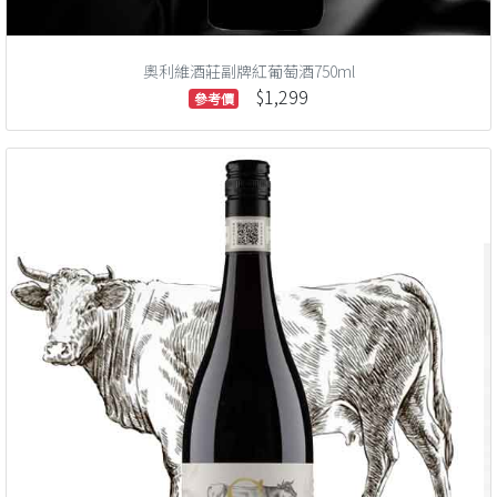
奧利維酒莊副牌紅葡萄酒750ml
$1,299
參考價