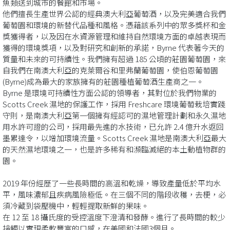
魚類送到城市的餐館和市場。
他們擅長生產世界公認的經典澳大利亞葡萄酒，以及完美適合我們
葡萄園和環境的新替代品種和風格。憑藉該系列中的眾多獎杯和金
獎獲得者，以及因在水資源管理和維持自然環境方面的卓越表現而
獲得的環境獎項，以及對研究和創新的承諾，Byrne 代表著今天的
質量和未來的可持續性。我們擁有超過 185 公頃的莊園葡萄園，來
自我們在南澳大利亞的克萊爾谷和里弗蘭葡萄園，使伯恩葡萄園
(Byrne)成為最大的家族擁有的莊園種植葡萄酒生產商之一。
Byrne 是環境可持續性方面公認的領導者，其對位於我們物業的
Scotts Creek 濕地的保護工作，採用 Freshcare 環境葡萄栽培實踐
守則，是南澳大利亞第一個擁有經認可的濕地管理計劃和永久濕地
用水許可證的公司，採用最先進的水技術，已允許 2.4 億升水返回
墨累達令，以增加環境流量。Scotts Creek 濕地是南澳大利亞最大
的天然濕地環境之一，也是許多稀有和瀕臨滅絕的本土動植物群的
園。
2019 年份經歷了一些長時間的高溫和乾燥，導致產量低於平均水
平，風味濃郁且疾病風險極低。在三個不同的階段收穫，去梗，必
須冷藏到袋壓機中，輕輕提取新鮮的果味。
在 12 至 18 攝氏度的受控溫度下澄清和發酵。進行了長時間的較少
接觸以實現柔軟豐富的口感，在美國和法國3個月。