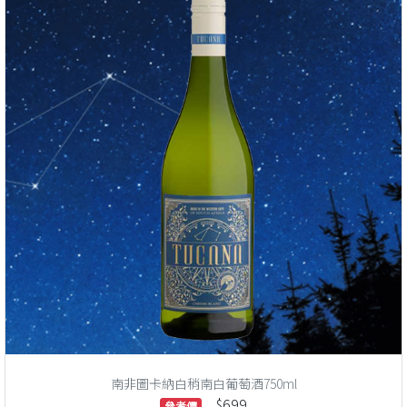
南非圖卡納白稍南白葡萄酒750ml
$699
參考價