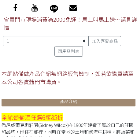
會員門市現場消費滿2000免運！馬上叫馬上送～請見詳
情
加入喜愛商品
回產品列表
本網站僅做產品介紹無網路販售機制，如若欲購買請至
本公司各實體門市購買。
產品介紹
全館葡萄酒任選6瓶85折
悉尼威爾克斯莊園(Sidney Wilcox)在1906年建造了屬於自己的莊園
和品牌，他住在那裡，同時在當地的土地和溪流中耕種，將蔬菜和