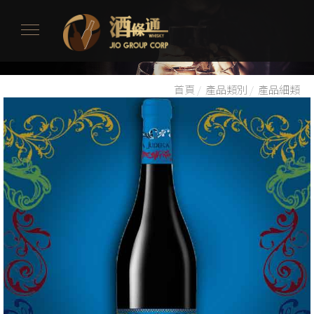
首頁
/
產品類別
/
產品細類