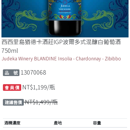
西西里島猶德卡酒莊IGP波爾多式混釀白葡萄酒
750ml
Judeka Winery BLANDINE Insolia - Chardonnay - Zibibbo
13070068
品 號
NT$1,199/瓶
會 員 價
NT$1,499/瓶
建議售價
酒精濃度
產地
容量