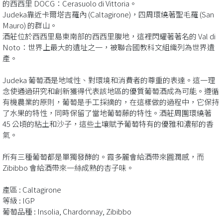
的西西里 DOCG：Cerasuolo di Vittoria。
Judeka靠近卡爾塔吉羅內 (Caltagirone)，四周環繞著聖毛羅 (San
Mauro) 的群山。
酒莊位於西西里島東南部的西西里腹地，這裡閃耀著著名的 Val di
Noto：世界上最大的遺址之一，被聯合國教科文組織列為世界遺
產。
Judeka 葡萄酒是地域性、對環境和消費者的尊重的表達。這一理
念使通過研究和創新獲得代表該地區的優質葡萄酒成為可能。遵循
有機農業的原則，葡萄是手工採摘的，在這樣做的過程中，它保持
了水果的特性，同時保留了當地葡萄藤的特性。酒莊周圍環繞著
45 公頃的粘土和沙子，這些土壤賦予葡萄特有的優雅和濃郁的香
氣。
所有三種葡萄都是單獨發酵的。霞多麗會給酒帶來圓潤感，而
Zibibbo 會給酒帶來一絲成熟的杏子味。
產區 : Caltagirone
等級 : IGP
葡萄品種 : Insolia, Chardonnay, Zibibbo