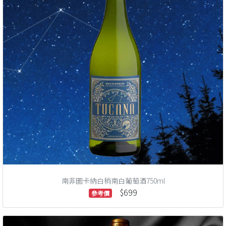
南非圖卡納白稍南白葡萄酒750ml
$699
參考價