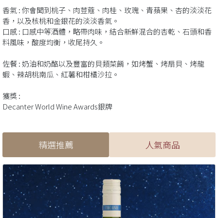
香氣 : 你會聞到桃子、肉荳蔻、肉桂、玫瑰、青蘋果、杏的淡淡花
香，以及核桃和金銀花的淡淡香氣。
口感 : 口感中等酒體，略帶肉味，結合新鮮混合的杏乾、石頭和香
料風味，酸度均衡，收尾持久。
佐餐 : 奶油和奶酪以及豐富的貝類菜餚，如烤蟹、烤扇貝、烤龍
蝦、辣胡桃南瓜、紅薯和柑橘沙拉。
獲獎 :
Decanter World Wine Awards銀牌
精選推薦
人氣商品