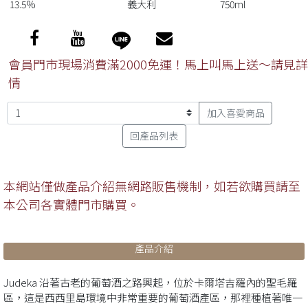
13.5%
義大利
750ml
會員門市現場消費滿2000免運！馬上叫馬上送～請見詳
情
加入喜愛商品
回產品列表
本網站僅做產品介紹無網路販售機制，如若欲購買請至
本公司各實體門市購買。
產品介紹
Judeka 沿著古老的葡萄酒之路興起，位於卡爾塔吉羅內的聖毛羅
區，這是西西里島環境中非常重要的葡萄酒產區，那裡種植著唯一