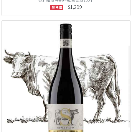
奧利維酒莊副牌紅葡萄酒750ml
$1,299
參考價