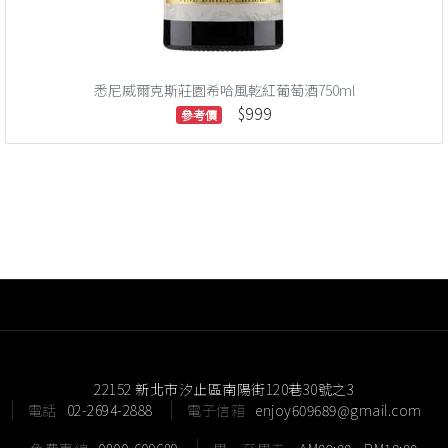
悉尼威爾克斯莊園希哈風乾紅葡萄酒750ml
$999
參考價
22152 新北市汐止區南陽街120巷30號之3
電話
02-2694-2888
電子信箱
enjoy609689@gmail.com