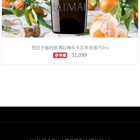
西班牙雷姆德酒莊陳年卡瓦氣泡酒750ml
$1,099
參考價