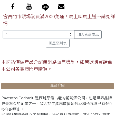
會員門市現場消費滿2000免運！馬上叫馬上送～請見詳
情
加入喜愛商品
回產品列表
本網站僅做產品介紹無網路販售機制，如若欲購買請至
本公司各實體門市購買。
產品介紹
Raventos Codorniu 是西班牙最古老的葡萄酒公司，也是世界品牌
史最悠久的企業之一，致力於生產高價值葡萄酒和卡瓦酒已有460
多年的歷史。
從1551年開始建立了葡萄園，當前有14座酒莊，其中12座在西班