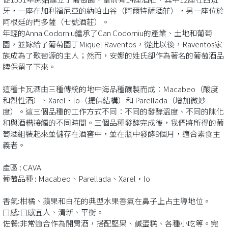
牙，一座在加利福尼亞的納帕山谷（阿爾特薩酒莊），另一座位於
阿根廷的門多薩（七號酒莊）。
年輕的Anna Codorniu繼承了Can Codorniu的產業、土地和葡萄
園，並嫁給了葡萄園丁Miquel Raventos，從此以後，Raventos家
族成為了歌萄源的主人；然而，安娜的姓氏卻作為著名的葡萄酒品
牌保留了下來。
這種卡瓦酒由三種傳統的地中海品種釀製而成：Macabeo（酸度
和烈性酒）、Xarel·lo（提供結構）和 Parellada（增加微妙
度）。這三個品種的工作方式不同：不同的發酵溫度、不同的陳化
和與酒糟接觸的不同時間。三個品種發酵完成後，我們將所得的葡
萄酒組裝起來並儲存在酒窖中，並在瓶中發酵9個月，適合素食主
義者。
產區 : CAVA
葡萄品種 : Macabeo、Parellada、Xarel·lo
香氣:柑橘、蘋果和白花的典型水果香氣在鼻子上占主導地位。
口感:口感宜人、清新、平衡。
佐餐:非常適合作為開胃酒，搭配堅果、鹹蛋糕、各種小吃等。完