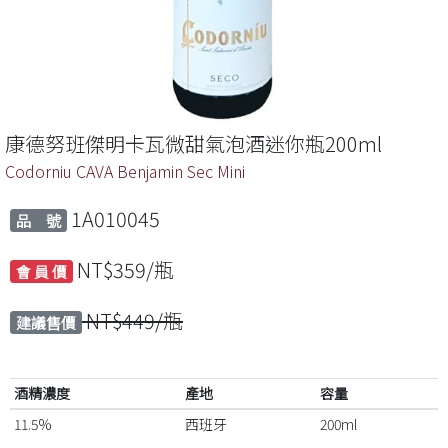
康德努班傑明卡瓦微甜氣泡酒迷你瓶200ml
Codorniu CAVA Benjamin Sec Mini
1A010045
品 號
NT$359/瓶
會 員 價
NT$449/瓶
建議售價
酒精濃度
產地
容量
11.5%
西班牙
200ml