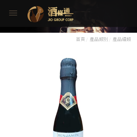
首頁
/
產品類別
/
產品細類