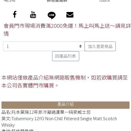
46.3%
蘇格蘭島嶼
700ml
會員門市現場消費滿2000免運！馬上叫馬上送～請見詳
情
加入喜愛商品
回產品列表
本網站僅做產品介紹無網路販售機制，如若欲購買請至
本公司各實體門市購買。
產品介紹
品名:托本莫瑞12年非冷凝過濾單一純麥威士忌
英文:Tobermory 12YO Non Chill Filtered Single Malt Scotch
Whisky