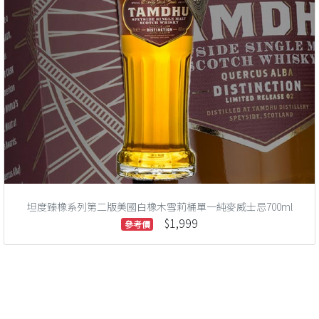
坦度臻橡系列第二版美國白橡木雪莉桶單一純麥威士忌700ml
$1,999
參考價