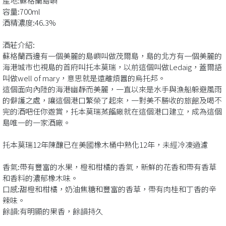
產地:蘇格蘭島嶼
容量:700ml
酒精濃度:46.3%
酒莊介紹:
蘇格蘭西邊有一個美麗的島嶼叫做茂爾島，島的北方有一個美麗的
海港城市也視島的首府叫托本莫瑞，以前這個叫做Ledaig，蓋爾語
叫做well of mary，意思就是遠離煩囂的烏托邦。
這個面向內陸的海港幽靜而美麗，一直以來是水手與漁船躲避風雨
的僻護之處，讓這個港口繁榮了起來，一對美不勝收的旅館及喝不
完的酒吧任你遊賞，托本莫瑞蒸餾廠就在這個港口建立，成為這個
島唯一的一家酒廠。
托本莫瑞12年陳釀已在美國橡木桶中熟化12年，未經冷凍過濾
香氣:帶有豐富的水果，橙和柑橘的香氣，新鮮的花香和帶有香草
和香料的濃郁橡木味。
口感:甜橙和柑橘，奶油焦糖和豐富的香草，帶有肉桂和丁香的辛
辣味。
餘韻:有明顯的果香，餘韻持久