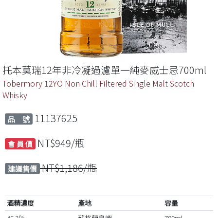
托本莫瑞12年非冷凝過濾單一純麥威士忌700ml
Tobermory 12YO Non Chill Filtered Single Malt Scotch
Whisky
11137625
品 號
NT$949/瓶
會 員 價
NT$1,186/瓶
建議售價
酒精濃度
產地
容量