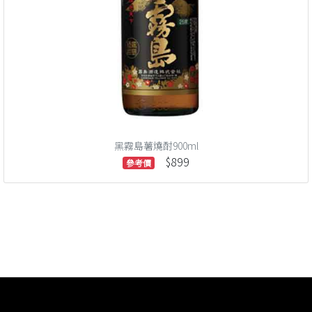
黑霧島薯燒酎900ml
$899
參考價