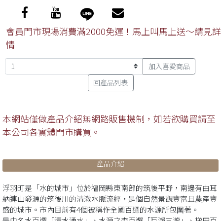
會員門市現場消費滿2000免運！馬上叫馬上送～請見詳
情
加入喜愛商品
回產品列表
本網站僅做產品介紹無網路販售機制，如若欲購買請至
本公司各實體門市購買。
產品介紹
浮羽町是「水的城市」位於福岡縣東南部的筑後平野，南邊有由耳
納連山發源的筑後川的清澈水脈流經，是個自然景觀豐富且農產豐
盛的城市。市內目前有4個被稱作全國百選的水源所包圍著。
是由名水百選「清水湧水」、水源之森百選「巨瀨三瀧」、梯田百