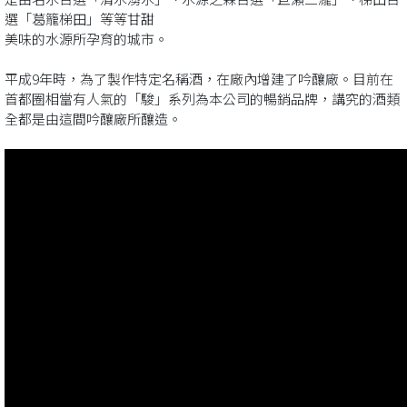
選「葛籠梯田」等等甘甜
美味的水源所孕育的城市。
平成9年時，為了製作特定名稱酒，在廠內增建了吟釀廠。目前在
首都圈相當有人氣的「駿」系列為本公司的暢銷品牌，講究的酒類
全都是由這間吟釀廠所釀造。