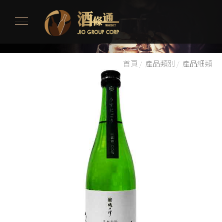
首頁
/
產品類別
/
產品細類