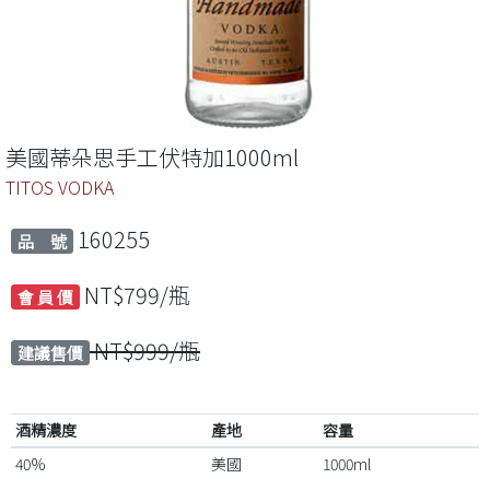
美國蒂朵思手工伏特加1000ml
TITOS VODKA
160255
品 號
NT$799/瓶
會 員 價
NT$999/瓶
建議售價
酒精濃度
產地
容量
40%
美國
1000ml