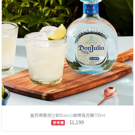
墨西哥唐胡立歐Blanco銀樽龍舌蘭750ml
$1,199
參考價