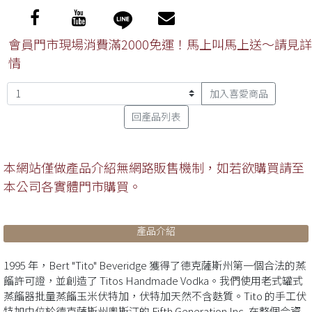
會員門市現場消費滿2000免運！馬上叫馬上送～請見詳
情
加入喜愛商品
回產品列表
本網站僅做產品介紹無網路販售機制，如若欲購買請至
本公司各實體門市購買。
產品介紹
1995 年，Bert "Tito" Beveridge 獲得了德克薩斯州第一個合法的蒸
餾許可證，並創造了 Titos Handmade Vodka。我們使用老式罐式
蒸餾器批量蒸餾玉米伏特加，伏特加天然不含麩質。Tito 的手工伏
特加由位於德克薩斯州奧斯汀的 Fifth Generation Inc. 在整個合資