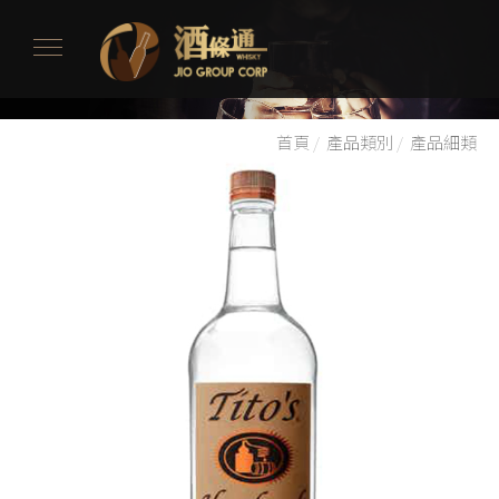
首頁
/
產品類別
/
產品細類