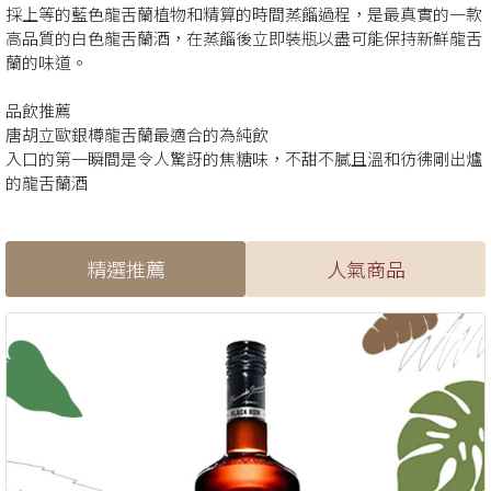
採上等的藍色龍舌蘭植物和精算的時間蒸餾過程，是最真實的一款
高品質的白色龍舌蘭酒，在蒸餾後立即裝瓶以盡可能保持新鮮龍舌
蘭的味道。
品飲推薦
唐胡立歐銀樽龍舌蘭最適合的為純飲
入口的第一瞬間是令人驚訝的焦糖味，不甜不膩且溫和彷彿剛出爐
的龍舌蘭酒
精選推薦
人氣商品