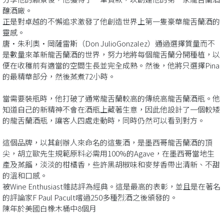
釀酒廠。
正是對卓越的不懈追求激發了他創造世界上第一隻豪華龍舌蘭酒的
靈感。
唐·朱利奧·岡薩雷斯（Don JulioGonzalez）通過選擇質量而不
是數量來革新龍舌蘭酒的世界，努力地將每個龍舌蘭分開種植，以
便在收穫前有適當的空間生長並完全成熟。然後，他將只選擇Pina
的最精華部分，然後蒸煮72小時。
當需要裝瓶時，他打破了通常龍舌蘭較高的傳統高龍舌蘭酒瓶。他
知道自己的新精神不會在酒瓶上藏著生意，因此他設計了一個較矮
的龍舌蘭酒瓶，讓客人四處走動時，同時仍然可以看到對方。
這個品牌，以其創辦人來命名的這隻酒，是墨西哥龍舌蘭酒的頂
尖，胡立歐先生規範原料必需用100%的Agave，在墨西哥當地生
產及蒸餾，淡淡的柑橘香，些許黑胡椒味和麥芽香帶出清新、不甜
的溫和口感。
被Wine Enthusiast雜誌評為經典。這是最高的表彰，並且是在著名
的評論家F Paul Pacult嚐過250多種烈酒之後頒發的。
陳年於美國白橡木桶中8個月