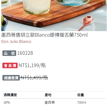
墨西哥唐胡立歐Blanco銀樽龍舌蘭750ml
Don Julio Blanco
160228
品 號
NT$1,199/瓶
會 員 價
NT$1,499/瓶
建議售價
酒精濃度
產地
容量
38%
墨西哥
700ml