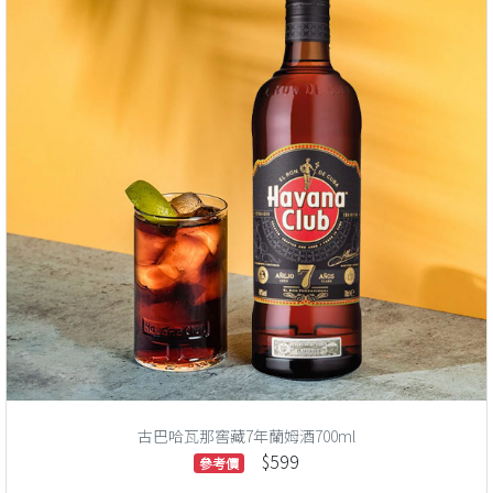
古巴哈瓦那窖藏7年蘭姆酒700ml
$599
參考價