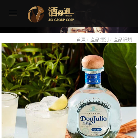
首頁
/
產品類別
/
產品細類