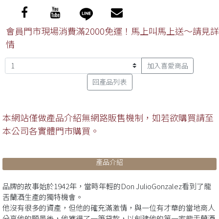
會員門市現場消費滿2000免運！馬上叫馬上送～請見詳
情
加入喜愛商品
回產品列表
本網站僅做產品介紹無網路販售機制，如若欲購買請至
本公司各實體門市購買。
產品介紹
品牌的故事始於1942年，當時年輕的Don JulioGonzalez看到了龍
舌蘭酒生產的獨特機會。
他沒有很多的資產，但他的確充滿激情，與一位有才華的當地商人
分享他的願景後，他獲得了一筆貸款，以創建他的第一家龍舌蘭酒