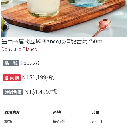
墨西哥唐胡立歐Blanco銀樽龍舌蘭750ml
Don Julio Blanco
160228
品 號
NT$1,199/瓶
會 員 價
NT$1,499/瓶
建議售價
酒精濃度
產地
容量
38%
墨西哥
700ml