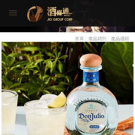
首頁
/
產品類別
/
產品細類