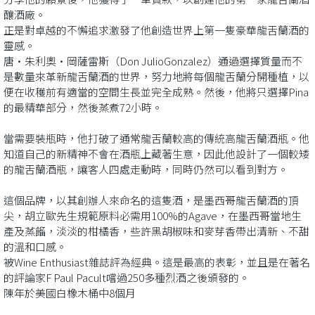
釀酒廠。
正是對卓越的不懈追求激發了他創造世界上第一隻豪華龍舌蘭酒的
靈感。
唐·朱利奧·岡薩雷斯（Don JulioGonzalez）通過選擇質量而不
是數量來革新龍舌蘭酒的世界，努力地將每個龍舌蘭分開種植，以
便在收穫前有適當的空間生長並完全成熟。然後，他將只選擇Pina
的最精華部分，然後蒸煮72小時。
當需要裝瓶時，他打破了通常龍舌蘭較高的傳統高龍舌蘭酒瓶。他
知道自己的新精神不會在酒瓶上藏著生意，因此他設計了一個較矮
的龍舌蘭酒瓶，讓客人四處走動時，同時仍然可以看到對方。
這個品牌，以其創辦人來命名的這隻酒，是墨西哥龍舌蘭酒的頂
尖，胡立歐先生規範原料必需用100%的Agave，在墨西哥當地生
產及蒸餾，淡淡的柑橘香，些許黑胡椒味和麥芽香帶出清新、不甜
的溫和口感。
被Wine Enthusiast雜誌評為經典。這是最高的表彰，並且是在著名
的評論家F Paul Pacult嚐過250多種烈酒之後頒發的。
陳年於美國白橡木桶中8個月