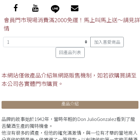
會員門市現場消費滿2000免運！馬上叫馬上送～請見詳
情
加入喜愛商品
回產品列表
本網站僅做產品介紹無網路販售機制，如若欲購買請至
本公司各實體門市購買。
產品介紹
品牌的故事始於1942年，當時年輕的Don JulioGonzalez看到了龍
舌蘭酒生產的獨特機會。
他沒有很多的資產，但他的確充滿激情，與一位有才華的當地商人
分享他的願景後，他獲得了一筆貸款，以創建他的第一家龍舌蘭酒