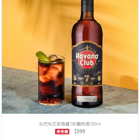
古巴哈瓦那窖藏7年蘭姆酒700ml
$599
參考價