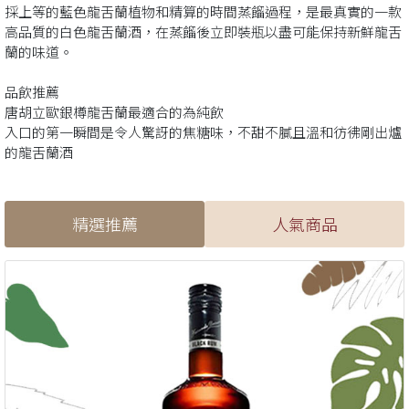
採上等的藍色龍舌蘭植物和精算的時間蒸餾過程，是最真實的一款
高品質的白色龍舌蘭酒，在蒸餾後立即裝瓶以盡可能保持新鮮龍舌
蘭的味道。
品飲推薦
唐胡立歐銀樽龍舌蘭最適合的為純飲
入口的第一瞬間是令人驚訝的焦糖味，不甜不膩且溫和彷彿剛出爐
的龍舌蘭酒
精選推薦
人氣商品