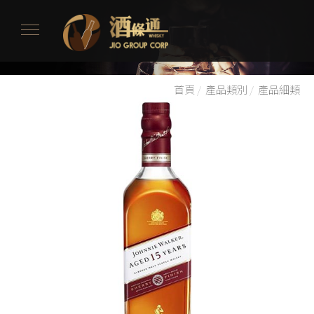
首頁
/
產品類別
/
產品細類