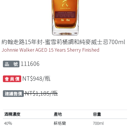
約翰走路15年封-蜜雪莉桶調和純麥威士忌700ml
Johnnie Walker AGED 15 Years Sherry Finished
111606
品 號
NT$948/瓶
會 員 價
NT$1,185/瓶
建議售價
酒精濃度
產地
容量
40%
蘇格蘭
700ml