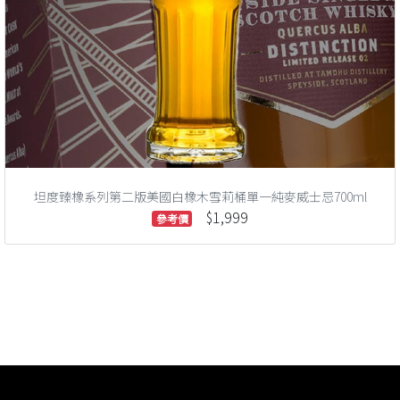
坦度臻橡系列第二版美國白橡木雪莉桶單一純麥威士忌700ml
$1,999
參考價