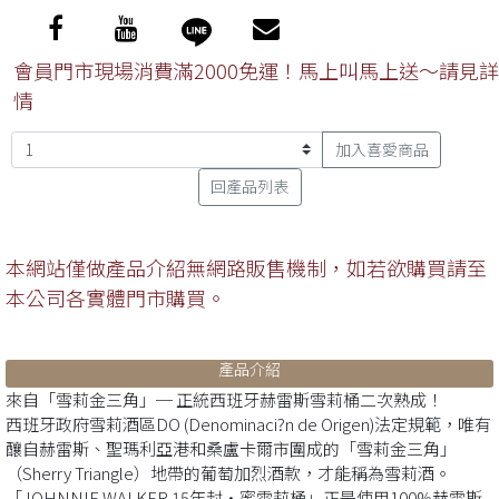
會員門市現場消費滿2000免運！馬上叫馬上送～請見詳
情
加入喜愛商品
回產品列表
本網站僅做產品介紹無網路販售機制，如若欲購買請至
本公司各實體門市購買。
產品介紹
來自「雪莉金三角」─ 正統西班牙赫雷斯雪莉桶二次熟成！
西班牙政府雪莉酒區DO (Denominaci?n de Origen)法定規範，唯有
釀自赫雷斯、聖瑪利亞港和桑盧卡爾市圍成的「雪莉金三角」
（Sherry Triangle）地帶的葡萄加烈酒款，才能稱為雪莉酒。
「JOHNNIE WALKER 15年封·蜜雪莉桶」正是使用100%赫雷斯