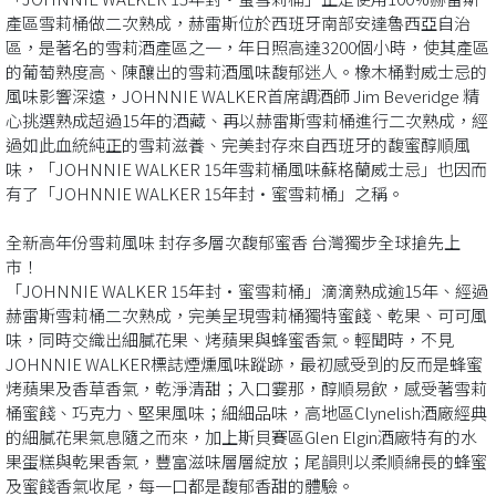
產區雪莉桶做二次熟成，赫雷斯位於西班牙南部安達魯西亞自治
區，是著名的雪莉酒產區之一，年日照高達3200個小時，使其產區
的葡萄熟度高、陳釀出的雪莉酒風味馥郁迷人。橡木桶對威士忌的
風味影響深遠，JOHNNIE WALKER首席調酒師 Jim Beveridge 精
心挑選熟成超過15年的酒藏、再以赫雷斯雪莉桶進行二次熟成，經
過如此血統純正的雪莉滋養、完美封存來自西班牙的馥蜜醇順風
味，「JOHNNIE WALKER 15年雪莉桶風味蘇格蘭威士忌」也因而
有了「JOHNNIE WALKER 15年封·蜜雪莉桶」之稱。
全新高年份雪莉風味 封存多層次馥郁蜜香 台灣獨步全球搶先上
市！
「JOHNNIE WALKER 15年封·蜜雪莉桶」滴滴熟成逾15年、經過
赫雷斯雪莉桶二次熟成，完美呈現雪莉桶獨特蜜餞、乾果、可可風
味，同時交織出細膩花果、烤蘋果與蜂蜜香氣。輕聞時，不見
JOHNNIE WALKER標誌煙燻風味蹤跡，最初感受到的反而是蜂蜜
烤蘋果及香草香氣，乾淨清甜；入口霎那，醇順易飲，感受著雪莉
桶蜜餞、巧克力、堅果風味；細細品味，高地區Clynelish酒廠經典
的細膩花果氣息隨之而來，加上斯貝賽區Glen Elgin酒廠特有的水
果蛋糕與乾果香氣，豐富滋味層層綻放；尾韻則以柔順綿長的蜂蜜
及蜜餞香氣收尾，每一口都是馥郁香甜的體驗。