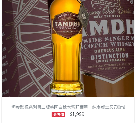
坦度臻橡系列第二版美國白橡木雪莉桶單一純麥威士忌700ml
$1,999
參考價