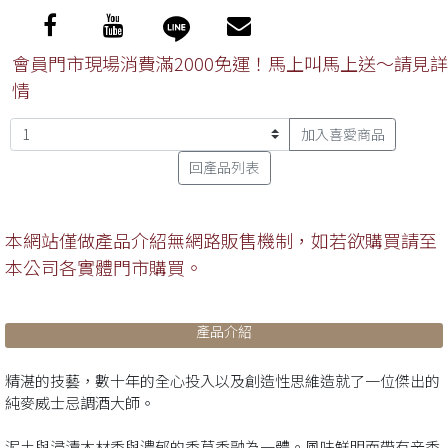
會員門市現場消費滿2000免運！馬上叫馬上送～請見詳
情
加入喜愛商品
回產品列表
本網站僅做產品介紹無網路販售機制，如若欲購買請至
本公司各實體門市購買。
產品介紹
精湛的技藝，數十年的全心投入以及創造性思維造就了一位傑出的
純麥威士忌調酒大師。
泥土與浸漬木材香與濃郁的香草香融為一體。風味鮮明而帶有辛香