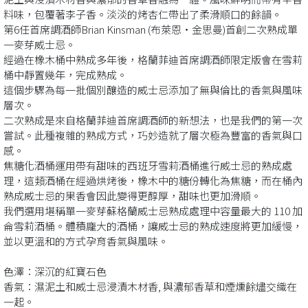
料味，包覆著李子香。淡淡的烤杏仁帶出了柔滑順口的餘韻。
第6任首席調酒師Brian Kinsman (布萊恩‧金思曼)首創二次熟成單
一麥芽威士忌。
經過在橡木桶中熟成多年後，格蘭菲迪首席調酒師限定版會在雪莉
桶中靜置幾年，完成熟成。
這個步驟為每一批個別釀造的威士忌添加了無與倫比的香氣與風味
層次。
二次熟成是來自格蘭菲迪首席調酒師的新想法，也是我們的第一次
嘗試。此種複雜的熟成方式，巧妙造就了層次極為豐富的香氣與口
感。
焦糖化酒桶運用帶有甜味的西班牙雪莉酒桶進行威士忌的熟成處
理，這類酒桶在經過烘烤後，橡木中的糖份轉化為焦糖，而在桶內
熟成威士忌的果香會因此變得更醇厚，甜味也更加滑順。
我們選用堪稱單一麥芽蘇格蘭威士忌熟成處理中容量最大的 110 加
侖雪莉酒桶。體積龐大的酒桶，讓威士忌的熟成速度將更加緩慢，
並以更溫和的方式孕育香氣與風味。
色澤：深沉的紅寶石色
香氣：濕泥土和威士忌浸漬木材香, 與濃郁香草和煙燻餘燼交織在
一起。