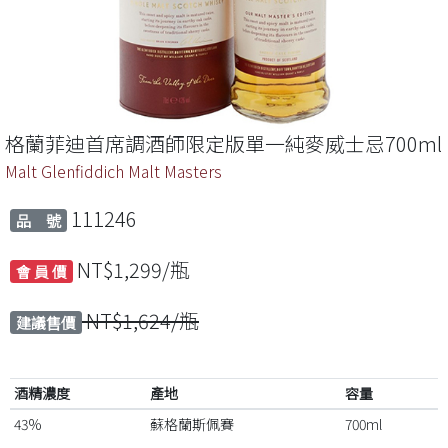
格蘭菲迪首席調酒師限定版單一純麥威士忌700ml
Malt Glenfiddich Malt Masters
111246
品 號
NT$1,299/瓶
會 員 價
NT$1,624/瓶
建議售價
酒精濃度
產地
容量
43%
蘇格蘭斯佩賽
700ml