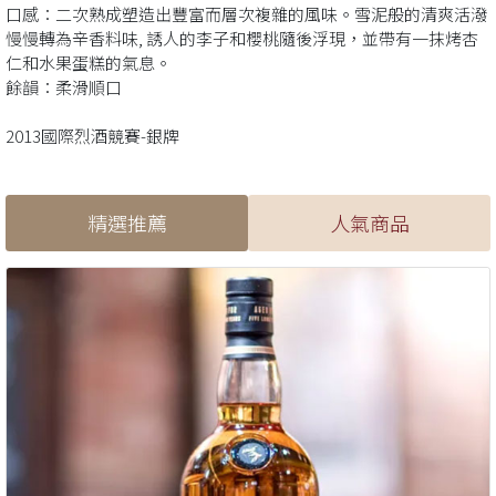
口感：二次熟成塑造出豐富而層次複雜的風味。雪泥般的清爽活潑
慢慢轉為辛香料味, 誘人的李子和櫻桃隨後浮現，並帶有一抹烤杏
仁和水果蛋糕的氣息。
餘韻：柔滑順口
2013國際烈酒競賽-銀牌
精選推薦
人氣商品