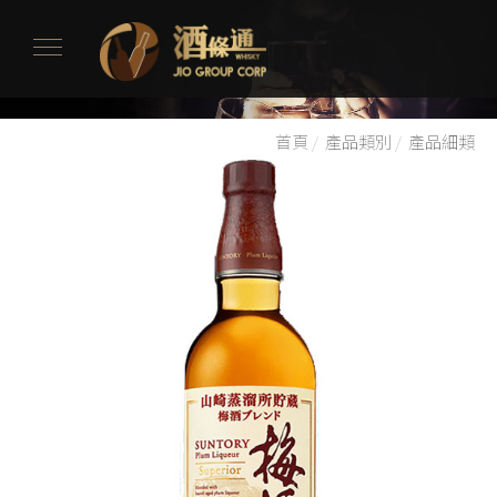
首頁
/
產品類別
/
產品細類