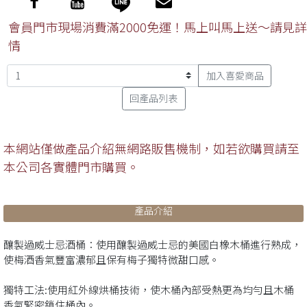
會員門市現場消費滿2000免運！馬上叫馬上送～請見詳
情
加入喜愛商品
回產品列表
本網站僅做產品介紹無網路販售機制，如若欲購買請至
本公司各實體門市購買。
產品介紹
釀製過威士忌酒桶：使用釀製過威士忌的美國白橡木桶進行熟成，
使梅酒香氣豐富濃郁且保有梅子獨特微甜口感。
獨特工法:使用紅外線烘桶技術，使木桶內部受熱更為均勻且木桶
香氣緊密鎖住桶內。