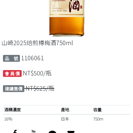
山崎2025焙煎樽梅酒750ml
1106061
品 號
NT$500/瓶
會 員 價
NT$625/瓶
建議售價
酒精濃度
產地
容量
16%
日本
750m