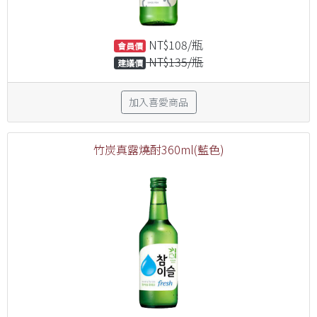
NT$108/瓶
會員價
NT$135/瓶
建議價
加入喜愛商品
竹炭真露燒酎360ml(藍色)