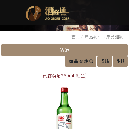
首頁
/
產品類別
/
產品細類
清酒
商 品 查 詢
真露燒酎360ml(紅色)