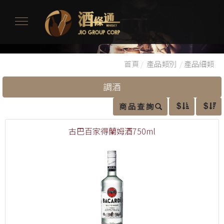
首頁
/
產品類別
/
產品細類
調酒
商 品 查 詢
古巴百家得蘭姆酒750ml