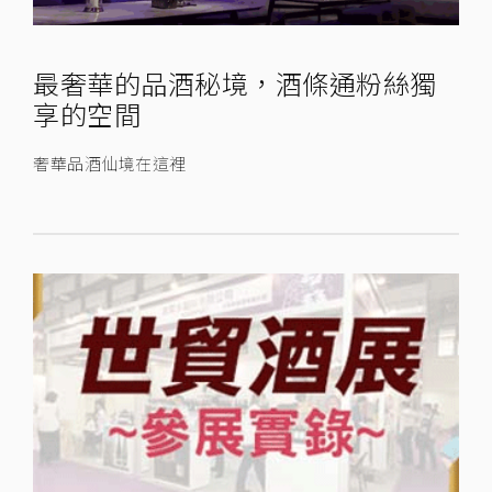
最奢華的品酒秘境，酒條通粉絲獨
享的空間
奢華品酒仙境在這裡