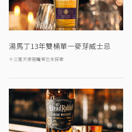
湯馬丁13年雙桶單一麥芽威士忌
十三是天使惡魔等您來探索