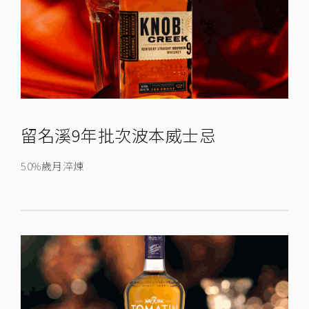
留名溪9年批次波本威士忌
50%歲月淬煉