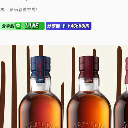
威士忌品酒會來啦!