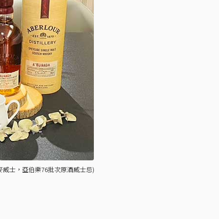
麥威士，亞伯樂76批次原酒威士忌)