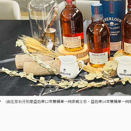
(由左至右分別是亞伯樂12年雙桶單一純麥威士忌，亞伯樂14年雙桶單一純