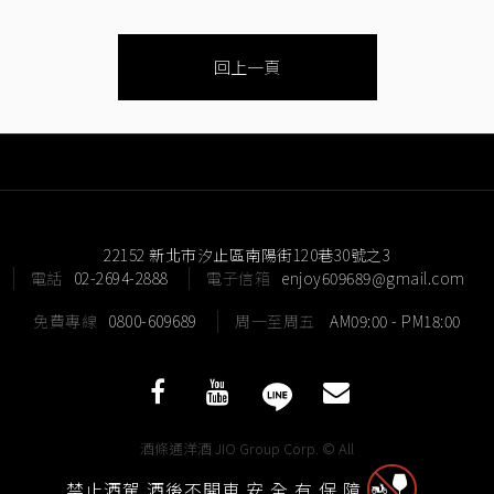
回上一頁
22152 新北市汐止區南陽街120巷30號之3
電話
02-2694-2888
電子信箱
enjoy609689@gmail.com
免費專線
0800-609689
周一至周五
AM09:00 - PM18:00
酒條通洋酒 JIO Group Corp. © All
Rights Reserved.
禁止酒駕 酒後不開車 安 全 有 保 障