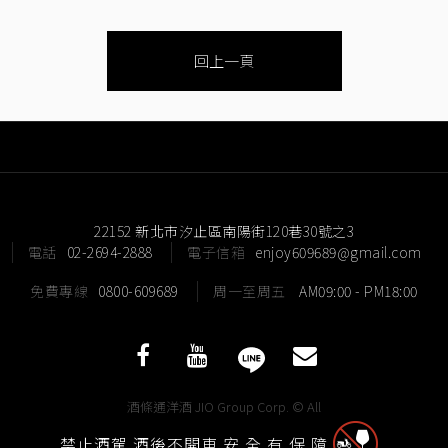
回上一頁
22152 新北市汐止區南陽街120巷30號之3
電話
02-2694-2888
電子信箱
enjoy609689@gmail.com
免費專線
0800-609689
周一至周五
AM09:00 - PM18:00
酒條通洋酒 JIO Group Corp. © All
Rights Reserved.
禁止酒駕 酒後不開車 安 全 有 保 障