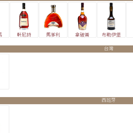
馬
軒尼詩
馬爹利
拿破崙
布勒伊堡
台灣
西班牙