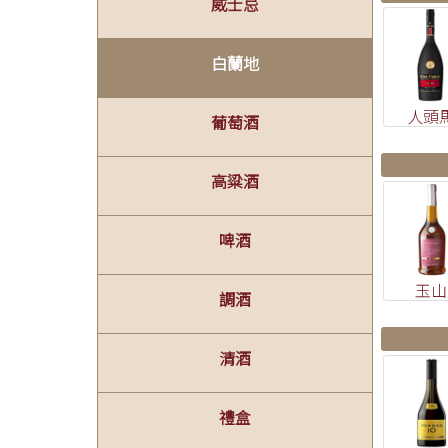
威士忌
白蘭地
人頭
葡萄酒
高粱酒
啤酒
玉山
調酒
清酒
禮盒