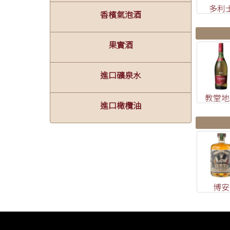
多利
香檳氣泡酒
果實酒
進口礦泉水
教堂地
進口橄欖油
博安