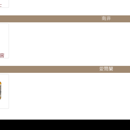
士
南非
窖
愛爾蘭