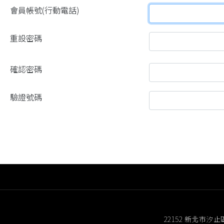
會員帳號(行動電話)
重設密碼
確認密碼
驗證號碼
22152 新北市汐止